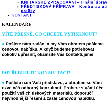
KNIHAŘSKÉ ZPRACOVÁNÍ – Finální úprav
PŘEDTISKOVÁ PŘÍPRAVA – Kontrola a úp
grafiky
KONTAKT
KALENDÁŘE
VÍTE PŘESNĚ, CO CHCETE VYTISKNOUT?
●
Pošlete nám
zadání a my Vám obratem
pošleme
cenovou nabídku. A když budeme potřebovat
cokoliv upřesnit, okamžitě Vás kontaktujeme.
POTŘEBUJETE KONZULTACI?
●
Pošlete nám
Vaši
p
ředstavu
,
a
obratem se Vám
ozve náš odborný konzultant. Probere s Vámi účel
použití Vašich tiskových materiálů, doporučí
nejvhodnější řešení a zašle cenovou nabídku.