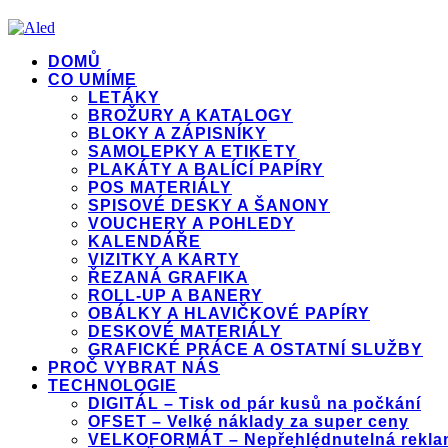
DOMŮ
CO UMÍME
LETÁKY
BROŽURY A KATALOGY
BLOKY A ZÁPISNÍKY
SAMOLEPKY A ETIKETY
PLAKÁTY A BALÍCÍ PAPÍRY
POS MATERIÁLY
SPISOVÉ DESKY A ŠANONY
VOUCHERY A POHLEDY
KALENDÁŘE
VIZITKY A KARTY
ŘEZANÁ GRAFIKA
ROLL-UP A BANERY
OBÁLKY A HLAVIČKOVÉ PAPÍRY
DESKOVÉ MATERIÁLY
GRAFICKÉ PRÁCE A OSTATNÍ SLUŽBY
PROČ VYBRAT NÁS
TECHNOLOGIE
DIGITÁL – Tisk od pár kusů na počkání
OFSET – Velké náklady za super ceny
VELKOFORMÁT – Nepřehlédnutelná rekla