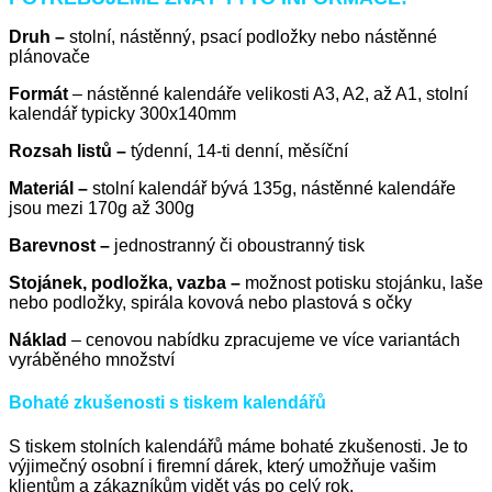
Druh –
stolní, nástěnný, psací podložky nebo nástěnné
plánovače
Formát
– nástěnné kalendáře velikosti A3, A2, až A1, stolní
kalendář typicky 300x140mm
Rozsah listů –
týdenní, 14-ti denní, měsíční
Materiál –
stolní kalendář bývá 135g, nástěnné kalendáře
jsou mezi 170g až 300g
Barevnost –
jednostranný či oboustranný tisk
Stojánek, podložka, vazba –
možnost potisku stojánku, laše
nebo podložky, spirála kovová nebo plastová s očky
Náklad
– cenovou nabídku zpracujeme ve více variantách
vyráběného množství
Bohaté zkušenosti s tiskem kalendářů
S tiskem stolních kalendářů máme bohaté zkušenosti. Je to
výjimečný osobní i firemní dárek, který umožňuje vašim
klientům a zákazníkům vidět vás po celý rok.