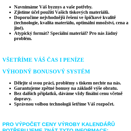
Navnímáme Váš byznys a vaše potřeby.
Zjistíme účel použití Vašich tiskových materiálů.
Doporučíme nejvhodnější řešení ve špičkové kvalitě
(technologie, kvalita materiálu, optimální množství, cena a
jiné).
Atypický formát? Speciální materiál? Pro nás žádný
problém.
VŠETŘÍME VÁŠ ČAS I PENÍZE
VÝHODNÝ BONUSOVÝ SYSTÉM
Dělejte si svou práci, problémy s tiskem nechte na nás.
Garantujeme zpětné bonusy na základě výše obratu.
Bez dalších příplatků, dáváme vždy finální cenu včetně
dopravy.
Správnou volbou technologií šetříme Váš rozpočet.
PRO VÝPOČET CENY VÝROBY KALENDÁŘŮ
POTŘEBUJEME ZNÁT TYTO INFORMACE: