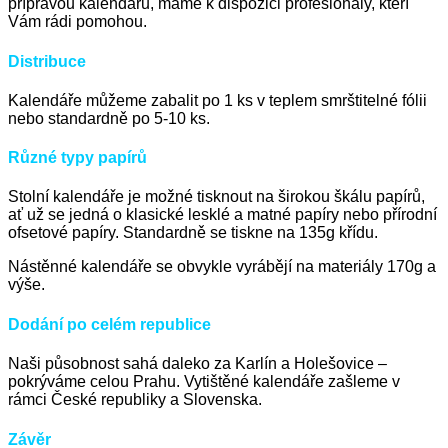
přípravou kalendářů, máme k dispozici profesionály, kteří
Vám rádi pomohou.
Distribuce
Kalendáře můžeme zabalit po 1 ks v teplem smrštitelné fólii
nebo standardně po 5-10 ks.
Různé typy papírů
Stolní kalendáře je možné tisknout na širokou škálu papírů,
ať už se jedná o klasické lesklé a matné papíry nebo přírodní
ofsetové papíry. Standardně se tiskne na 135g křídu.
Nástěnné kalendáře se obvykle vyrábějí na materiály 170g a
výše.
Dodání po celém republice
Naši působnost sahá daleko za Karlín a Holešovice –
pokrýváme celou Prahu. Vytištěné kalendáře zašleme v
rámci České republiky a Slovenska.
Závěr