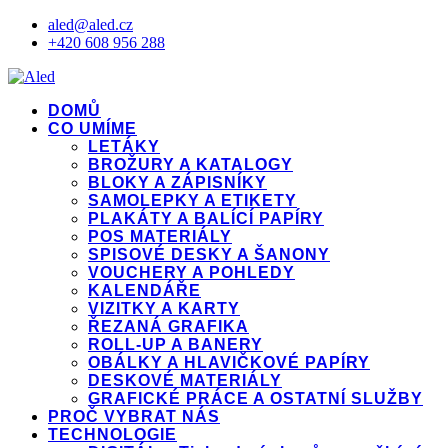
aled@aled.cz
+420 608 956 288
DOMŮ
CO UMÍME
LETÁKY
BROŽURY A KATALOGY
BLOKY A ZÁPISNÍKY
SAMOLEPKY A ETIKETY
PLAKÁTY A BALÍCÍ PAPÍRY
POS MATERIÁLY
SPISOVÉ DESKY A ŠANONY
VOUCHERY A POHLEDY
KALENDÁŘE
VIZITKY A KARTY
ŘEZANÁ GRAFIKA
ROLL-UP A BANERY
OBÁLKY A HLAVIČKOVÉ PAPÍRY
DESKOVÉ MATERIÁLY
GRAFICKÉ PRÁCE A OSTATNÍ SLUŽBY
PROČ VYBRAT NÁS
TECHNOLOGIE