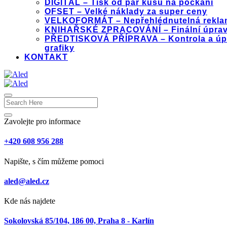
DIGITÁL – Tisk od pár kusů na počkání
OFSET – Velké náklady za super ceny
VELKOFORMÁT – Nepřehlédnutelná rekla
KNIHAŘSKÉ ZPRACOVÁNÍ – Finální úprav
PŘEDTISKOVÁ PŘÍPRAVA – Kontrola a úp
grafiky
KONTAKT
Zavolejte pro informace
+420 608 956 288
Napište, s čím můžeme pomoci
aled@aled.cz
Kde nás najdete
Sokolovská 85/104, 186 00, Praha 8 - Karlín