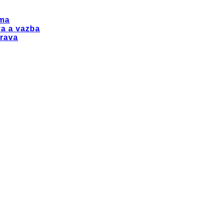
ma
a a vazba
rava