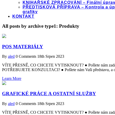
KNIHAŘSKÉ ZPRACOVÁNÍ – Finální úprav
PŘEDTISKOVÁ PŘÍPRAVA – Kontrola a úp
grafiky
KONTAKT
All posts by archive type1:
Produkty
POS MATERIÁLY
By
aled
0 Comments
18th Srpen 2023
VÍTE PŘESNĚ, CO CHCETE VYTISKNOUT? ● Pošlete nám zadání a m
POTŘEBUJETE KONZULTACI? ● Pošlete nám Vaši představu, a obr
Learn More
GRAFICKÉ PRÁCE A OSTATNÍ SLUŽBY
By
aled
0 Comments
18th Srpen 2023
VÍTE PŘESNĚ, CO CHCETE VYTISKNOUT? ● Pošlete nám zadání a m