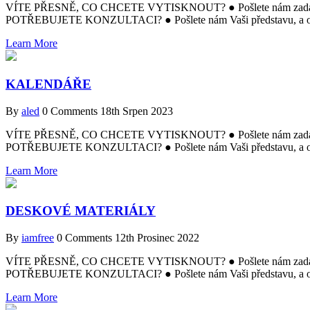
VÍTE PŘESNĚ, CO CHCETE VYTISKNOUT? ● Pošlete nám zadání a m
POTŘEBUJETE KONZULTACI? ● Pošlete nám Vaši představu, a obr
Learn More
KALENDÁŘE
By
aled
0 Comments
18th Srpen 2023
VÍTE PŘESNĚ, CO CHCETE VYTISKNOUT? ● Pošlete nám zadání a m
POTŘEBUJETE KONZULTACI? ● Pošlete nám Vaši představu, a obr
Learn More
DESKOVÉ MATERIÁLY
By
iamfree
0 Comments
12th Prosinec 2022
VÍTE PŘESNĚ, CO CHCETE VYTISKNOUT? ● Pošlete nám zadání a m
POTŘEBUJETE KONZULTACI? ● Pošlete nám Vaši představu, a obr
Learn More