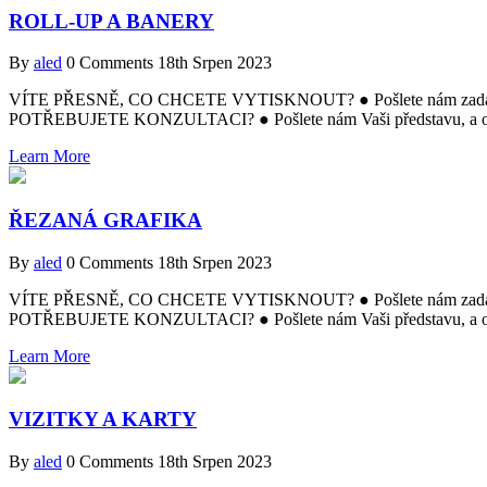
ROLL-UP A BANERY
By
aled
0 Comments
18th Srpen 2023
VÍTE PŘESNĚ, CO CHCETE VYTISKNOUT? ● Pošlete nám zadání a m
POTŘEBUJETE KONZULTACI? ● Pošlete nám Vaši představu, a obr
Learn More
ŘEZANÁ GRAFIKA
By
aled
0 Comments
18th Srpen 2023
VÍTE PŘESNĚ, CO CHCETE VYTISKNOUT? ● Pošlete nám zadání a m
POTŘEBUJETE KONZULTACI? ● Pošlete nám Vaši představu, a obr
Learn More
VIZITKY A KARTY
By
aled
0 Comments
18th Srpen 2023