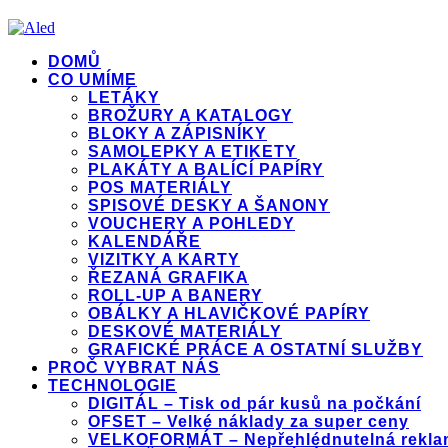
DOMŮ
CO UMÍME
LETÁKY
BROŽURY A KATALOGY
BLOKY A ZÁPISNÍKY
SAMOLEPKY A ETIKETY
PLAKÁTY A BALÍCÍ PAPÍRY
POS MATERIÁLY
SPISOVÉ DESKY A ŠANONY
VOUCHERY A POHLEDY
KALENDÁŘE
VIZITKY A KARTY
ŘEZANÁ GRAFIKA
ROLL-UP A BANERY
OBÁLKY A HLAVIČKOVÉ PAPÍRY
DESKOVÉ MATERIÁLY
GRAFICKÉ PRÁCE A OSTATNÍ SLUŽBY
PROČ VYBRAT NÁS
TECHNOLOGIE
DIGITÁL – Tisk od pár kusů na počkání
OFSET – Velké náklady za super ceny
VELKOFORMÁT – Nepřehlédnutelná rekla