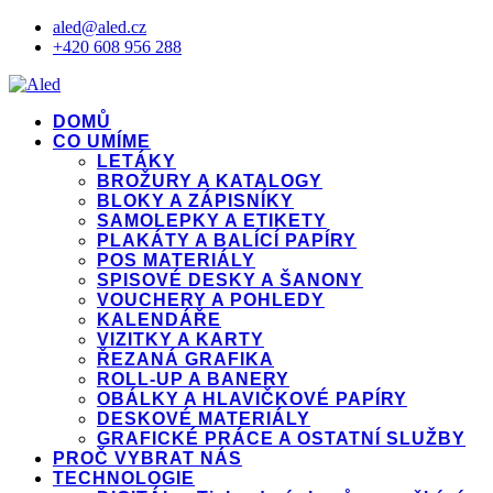
aled@aled.cz
+420 608 956 288
DOMŮ
CO UMÍME
LETÁKY
BROŽURY A KATALOGY
BLOKY A ZÁPISNÍKY
SAMOLEPKY A ETIKETY
PLAKÁTY A BALÍCÍ PAPÍRY
POS MATERIÁLY
SPISOVÉ DESKY A ŠANONY
VOUCHERY A POHLEDY
KALENDÁŘE
VIZITKY A KARTY
ŘEZANÁ GRAFIKA
ROLL-UP A BANERY
OBÁLKY A HLAVIČKOVÉ PAPÍRY
DESKOVÉ MATERIÁLY
GRAFICKÉ PRÁCE A OSTATNÍ SLUŽBY
PROČ VYBRAT NÁS
TECHNOLOGIE