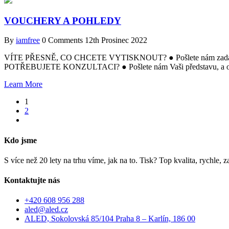
VOUCHERY A POHLEDY
By
iamfree
0 Comments
12th Prosinec 2022
VÍTE PŘESNĚ, CO CHCETE VYTISKNOUT? ● Pošlete nám zadání a m
POTŘEBUJETE KONZULTACI? ● Pošlete nám Vaši představu, a obr
Learn More
1
2
Kdo jsme
S více než 20 lety na trhu víme, jak na to. Tisk? Top kvalita, rychle
Kontaktujte nás
+420 608 956 288
aled@aled.cz
ALED, Sokolovská 85/104 Praha 8 – Karlín, 186 00