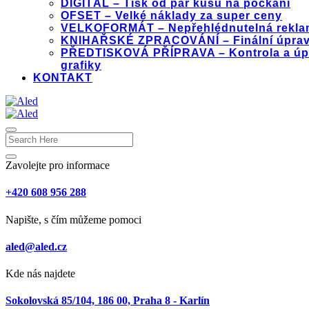
DIGITÁL – Tisk od pár kusů na počkání
OFSET – Velké náklady za super ceny
VELKOFORMÁT – Nepřehlédnutelná rekla
KNIHAŘSKÉ ZPRACOVÁNÍ – Finální úprav
PŘEDTISKOVÁ PŘÍPRAVA – Kontrola a úp
grafiky
KONTAKT
Zavolejte pro informace
+420 608 956 288
Napište, s čím můžeme pomoci
aled@aled.cz
Kde nás najdete
Sokolovská 85/104, 186 00, Praha 8 - Karlín